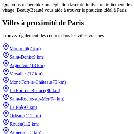
Que vous recherchiez une épilation laser définitive, un traitement de c
visage, BeautyBeauté vous aide à trouver le praticien idéal à
Paris
.
Villes à proximité de
Paris
Trouvez également des centres dans les villes voisines
Montreuil
(
7 km
)
Saint-Denis
(
9 km
)
Argenteuil
(
13 km
)
Versailles
(
17 km
)
Mont-Fort-le-Château
(
75 km
)
Le Fort-en-Beauce
(
80 km
)
Saint-Roche-sur-Mer
(
94 km
)
La Pré
(
97 km
)
Orléans
(
111 km
)
Rouen
(
112 km
)
Amiens
(
115 km
)