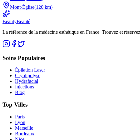
Mont-Église
(
120 km
)
BeautyBeauté
La référence de la médecine esthétique en France. Trouvez et réservez
Soins Populaires
Épilation Laser
Cryolipolyse
Hydrafacial
Injections
Blog
Top Villes
Paris
Lyon
Marseille
Bordeaux
Nice