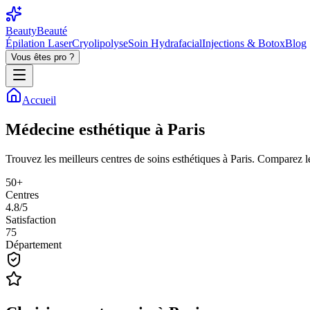
BeautyBeauté
Épilation Laser
Cryolipolyse
Soin Hydrafacial
Injections & Botox
Blog
Vous êtes pro ?
Accueil
Médecine
esthétique
à
Paris
Trouvez les meilleurs centres de soins esthétiques à Paris. Comparez le
50+
Centres
4.8/5
Satisfaction
75
Département