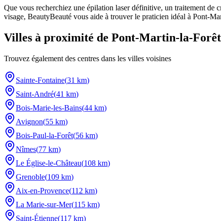
Que vous recherchiez une épilation laser définitive, un traitement de c
visage, BeautyBeauté vous aide à trouver le praticien idéal à
Pont-Mar
Villes à proximité de
Pont-Martin-la-Forêt
Trouvez également des centres dans les villes voisines
Sainte-Fontaine
(
31 km
)
Saint-André
(
41 km
)
Bois-Marie-les-Bains
(
44 km
)
Avignon
(
55 km
)
Bois-Paul-la-Forêt
(
56 km
)
Nîmes
(
77 km
)
Le Église-le-Château
(
108 km
)
Grenoble
(
109 km
)
Aix-en-Provence
(
112 km
)
La Marie-sur-Mer
(
115 km
)
Saint-Étienne
(
117 km
)