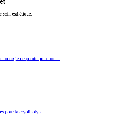
êt
e soin esthétique.
Technologie de pointe pour une
...
fiés pour la cryolipolyse
...