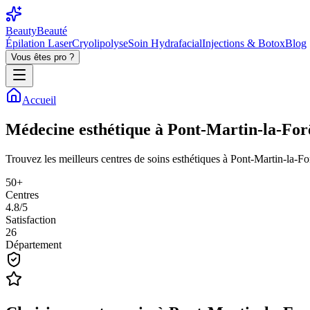
BeautyBeauté
Épilation Laser
Cryolipolyse
Soin Hydrafacial
Injections & Botox
Blog
Vous êtes pro ?
Accueil
Médecine
esthétique
à
Pont-Martin-la-For
Trouvez les meilleurs centres de soins esthétiques à Pont-Martin-la-Fo
50+
Centres
4.8/5
Satisfaction
26
Département