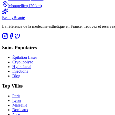
Montpellier
(
120 km
)
BeautyBeauté
La référence de la médecine esthétique en France. Trouvez et réservez
Soins Populaires
Épilation Laser
Cryolipolyse
Hydrafacial
Injections
Blog
Top Villes
Paris
Lyon
Marseille
Bordeaux
Nice